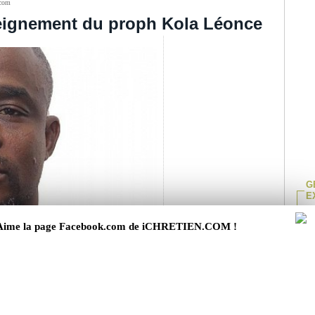
.com
seignement du proph Kola Léonce
G
E
P
Aime la page Facebook.com de iCHRETIEN.COM !
b
e Matthieu 14:22-36 relate un épisode