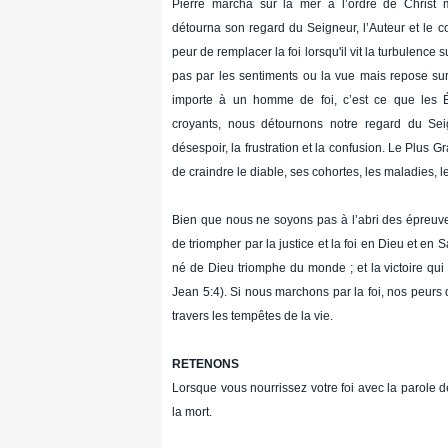
Pierre marcha sur la mer à l’ordre de Christ 
détourna son regard du Seigneur, l’Auteur et le co
peur de remplacer la foi lorsqu'il vit la turbulence sur
pas par les sentiments ou la vue mais repose sur 
importe à un homme de foi, c’est ce que les Éc
croyants, nous détournons notre regard du Se
désespoir, la frustration et la confusion. Le Plus Gr
de craindre le diable, ses cohortes, les maladies, 
Bien que nous ne soyons pas à l’abri des épreuve
de triompher par la justice et la foi en Dieu et en 
né de Dieu triomphe du monde ; et la victoire qui 
Jean 5:4). Si nous marchons par la foi, nos peurs 
travers les tempêtes de la vie.
RETENONS
Lorsque vous nourrissez votre foi avec la parole 
la mort.