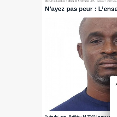
Date de publication : Mardi 16 Septembre 2025 - Source : Ichretien
N’ayez pas peur : L’en
Texte de base : Matthieu 14:22-36 Le passage d