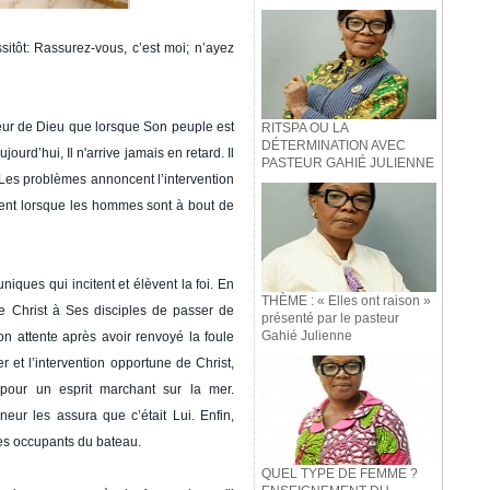
itôt: Rassurez-vous, c’est moi; n’ayez
deur de Dieu que lorsque Son peuple est
RITSPA OU LA
DÉTERMINATION AVEC
urd’hui, Il n'arrive jamais en retard. Il
PASTEUR GAHIÉ JULIENNE
 Les problèmes annoncent l’intervention
isent lorsque les hommes sont à bout de
ques qui incitent et élèvent la foi. En
THÈME : « Elles ont raison »
e Christ à Ses disciples de passer de
présenté par le pasteur
Gahié Julienne
n attente après avoir renvoyé la foule
 et l’intervention opportune de Christ,
 pour un esprit marchant sur la mer.
neur les assura que c’était Lui. Enfin,
les occupants du bateau.
QUEL TYPE DE FEMME ?