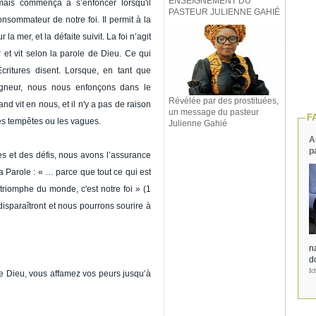
ENSEIGNEMENT DU
mais commença à s’enfoncer lorsqu'il
PASTEUR JULIENNE GAHIÉ
nsommateur de notre foi. Il permit à la
 la mer, et la défaite suivit. La foi n’agit
et vit selon la parole de Dieu. Ce qui
ritures disent. Lorsque, en tant que
igneur, nous nous enfonçons dans le
Révélée par des prostituées,
and vit en nous, et il n'y a pas de raison
un message du pasteur
F
les tempêtes ou les vagues.
Julienne Gahié
A
p
s et des défis, nous avons l’assurance
Sa Parole : « … parce que tout ce qui est
triomphe du monde, c'est notre foi » (1
disparaîtront et nous pourrons sourire à
na
d
Ic
de Dieu, vous affamez vos peurs jusqu’à