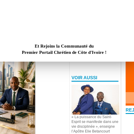
m
Après avoir nourri les foules, Jésus
I
arque, tandis qu’il prend un moment de
chaîne, les vagues sont fortes, et les
us marcher sur l'eau. Leur peur les
ais Jésus leur dit : "Rassurez-vous,
Et Rejoins la Communauté du
Premier Portail Chrétien de Côte d'Ivoire !
VOIR AUSSI
RE
« La puissance du Saint-
Esprit se manifeste dans une
vie disciplinée », enseigne
l’Apôtre Elie Betancourt