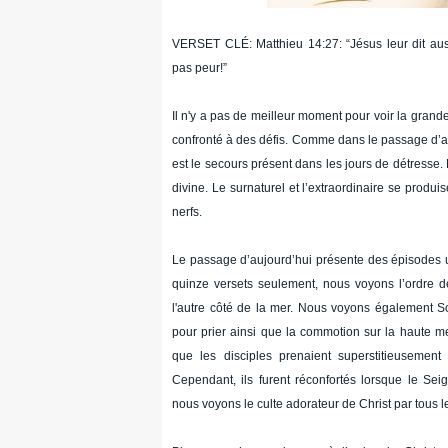
VERSET CLÉ: Matthieu 14:27: “Jésus leur dit auss
pas peur!”
Il n'y a pas de meilleur moment pour voir la gran
confronté à des défis. Comme dans le passage d’aujo
est le secours présent dans les jours de détresse.
divine. Le surnaturel et l’extraordinaire se produ
nerfs.
Le passage d’aujourd’hui présente des épisodes uni
quinze versets seulement, nous voyons l’ordre d
l'autre côté de la mer. Nous voyons également So
pour prier ainsi que la commotion sur la haute mer
que les disciples prenaient superstitieusement
Cependant, ils furent réconfortés lorsque le Seig
nous voyons le culte adorateur de Christ par tous 