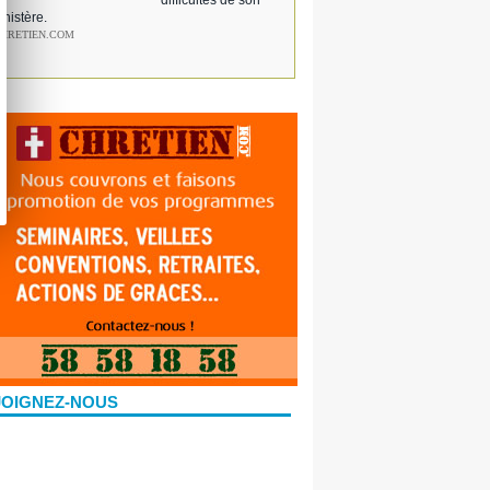
difficultés de son
inistère.
CHRETIEN.COM
JOIGNEZ-NOUS