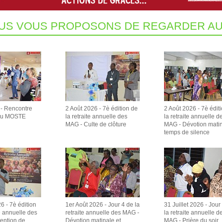
US VOUS PROPOSONS DE REGARDER AU
 - Rencontre
2 Août 2026 - 7è édition de
2 Août 2026 - 7è édit
du MOSTE
la retraite annuelle des
la retraite annuelle d
MAG - Culte de clôture
MAG - Dévotion matin
temps de silence
6 - 7è édition
1er Août 2026 - Jour 4 de la
31 Juillet 2026 - Jour
te annuelle des
retraite annuelle des MAG -
la retraite annuelle d
vention de
Dévotion matinale et
MAG - Prière du soir