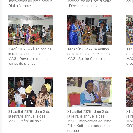
Intervention du prédicateur
Méthodiste de Côte d'Ivoire
cou
Diako Jerome
: Dévotion matinale
2 Août 2026 - 7è édition de
1er Août 2026 - 7è édition
1er 
la retraite annuelle des
de la retraite annuelle des
de l
MAG - Dévotion matinale et
MAG - Soirée Culturelle
MAG
temps de silence
gro
31 Juillet 2026 - Jour 3 de
31 Juillet 2026 - Jour 3 de
31 J
la retraite annuelle des
la retraite annuelle des
la r
MAG - Prière du soir
MAG - Intervention de Mme
MAG
Edith Koffi et discussion de
GON
groupe