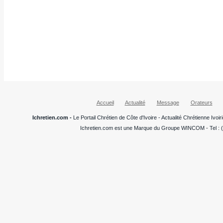
Accueil
Actualité
Message
Orateurs
Ichretien.com -
Le Portail Chrétien de Côte d'Ivoire - Actualité Chrétienne Ivo
Ichretien.com est une Marque du Groupe WINCOM - Tel : (+22