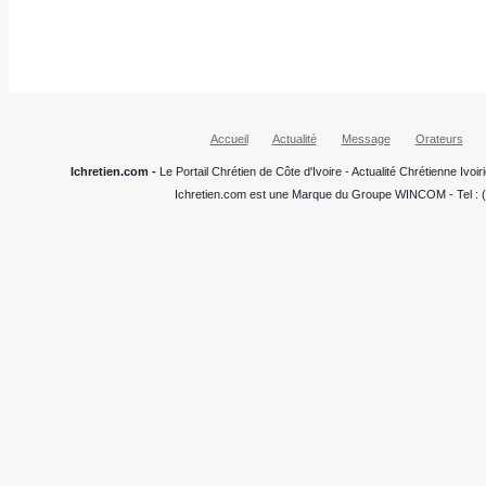
Accueil
Actualité
Message
Orateurs
Ichretien.com -
Le Portail Chrétien de Côte d'Ivoire - Actualité Chrétienne Ivo
Ichretien.com est une Marque du Groupe WINCOM - Tel : (+22