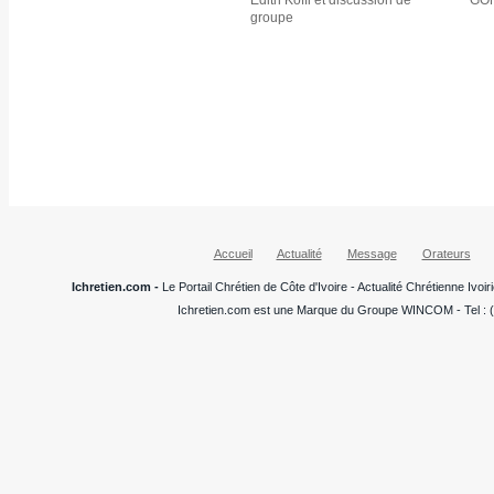
Edith Koffi et discussion de
GON
groupe
Accueil
Actualité
Message
Orateurs
Ichretien.com -
Le Portail Chrétien de Côte d'Ivoire - Actualité Chrétienne Ivo
Ichretien.com est une Marque du Groupe WINCOM - Tel : (+22