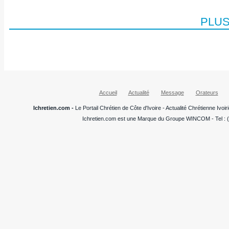
PLUS
Accueil
Actualité
Message
Orateurs
Ichretien.com -
Le Portail Chrétien de Côte d'Ivoire - Actualité Chrétienne Ivo
Ichretien.com est une Marque du Groupe WINCOM - Tel : (+22