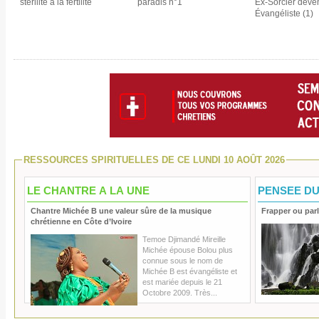
stérilité à la fertilité
paradis n°1
Ex-Sorcier deve
Évangéliste (1)
RESSOURCES SPIRITUELLES DE CE LUNDI 10 AOÛT 2026
LE CHANTRE A LA UNE
PENSEE DU
Chantre Michée B une valeur sûre de la musique
Frapper ou parl
chrétienne en Côte d’Ivoire
Temoe Djimandé Mireille
Michée épouse Bolou plus
connue sous le nom de
Michée B est évangéliste et
est mariée depuis le 21
Octobre 2009. Très...