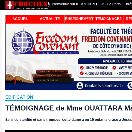
Bienvenue sur iCHRETIEN.COM - Le Portail Chréti
ACCUEIL
ACTUALITE
ENSEIGNEMENT
TEMOIGNAGES
RE
EDIFICATION
TÉMOIGNAGE de Mme OUATTARA Ma
8ans de sterilité et sans trompes, cette dame a eu 15 enfants grâce a Jésu