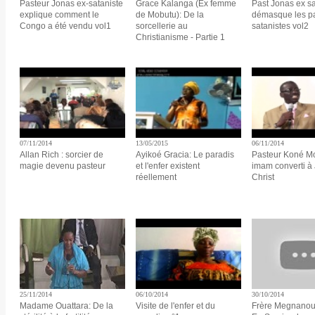
Pasteur Jonas ex-sataniste
Grace Kalanga (Ex femme
Past Jonas ex sa
explique comment le
de Mobutu): De la
démasque les p
Congo a été vendu vol1
sorcellerie au
satanistes vol2
Christianisme - Partie 1
07/11/2014
13/05/2015
06/11/2014
Allan Rich : sorcier de
Ayikoé Gracia: Le paradis
Pasteur Koné M
magie devenu pasteur
et l'enfer existent
imam converti à
réellement
Christ
25/11/2014
06/10/2014
30/10/2014
Madame Ouattara: De la
Visite de l'enfer et du
Frère Megnanou