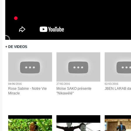
+ DE VIDEOS
04/06/2016
27/05/2016
02/03/2016
Rose Sabine - Notre Vie
Moïse SAKO présente
JBEN LARAB da
Miracle
''Nikawélé''