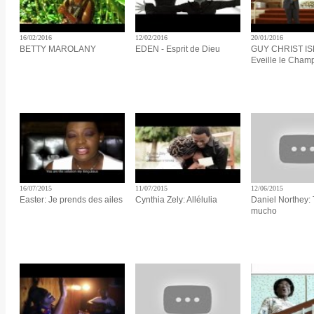
16/02/2016
12/02/2016
20/01/2016
BETTY MAROLANY
EDEN - Esprit de Dieu
GUY CHRIST I
Eveille le Cham
16/07/2015
11/07/2015
12/06/2015
Easter: Je prends des ailes
Cynthia Zely: Allélulia
Daniel Northey: 
mucho