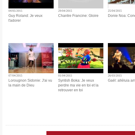
04/05/2015
29/04/2015
25/04/2015
Guy Roland: Je veux
Chantre Francine: Gloire
Donie Noa: Con
t'adorer
07/04/2015
01/04/2015
26/03/2015
Lorougnon Sidonie: J'ai vu
Syntish Boka: Je veux
Gaël: alléluia a
la main de Dieu
perdre ma vie en toi et la
retrouver en toi