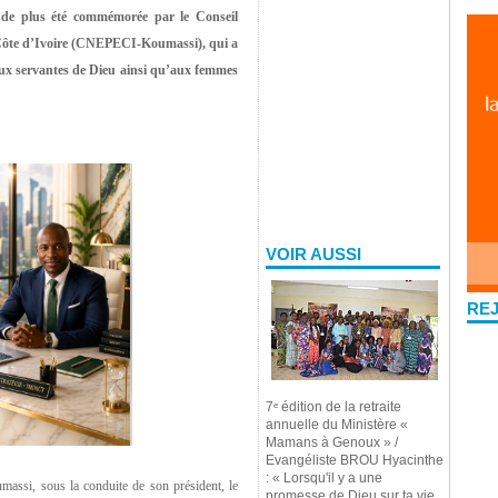
s de plus été commémorée par le Conseil
e Côte d’Ivoire (CNEPECI-Koumassi), qui a
ux servantes de Dieu ainsi qu’aux femmes
VOIR AUSSI
RE
7ᵉ édition de la retraite
annuelle du Ministère «
Mamans à Genoux » /
Evangéliste BROU Hyacinthe
: « Lorsqu'il y a une
assi, sous la conduite de son président, le
promesse de Dieu sur ta vie,