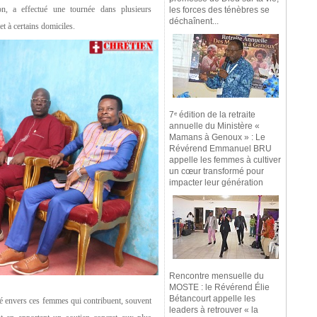
n, a effectué une tournée dans plusieurs
les forces des ténèbres se
déchaînent...
 à certains domiciles.
7ᵉ édition de la retraite
annuelle du Ministère «
Mamans à Genoux » : Le
Révérend Emmanuel BRU
appelle les femmes à cultiver
un cœur transformé pour
impacter leur génération
Rencontre mensuelle du
MOSTE : le Révérend Élie
Bétancourt appelle les
rité envers ces femmes qui contribuent, souvent
leaders à retrouver « la