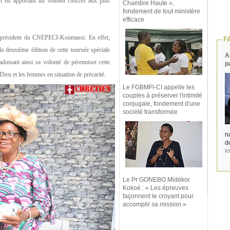
t en apportant un soutien concret aux plus
Chambre Haute »,
fondement de tout ministère
efficace
u président du CNEPECI-Koumassi. En effet,
F
la deuxième édition de cette tournée spéciale
A
duisant ainsi sa volonté de pérenniser cette
p
 Dieu et les femmes en situation de précarité.
Le FGBMFI-CI appelle les
couples à préserver l'intimité
conjugale, fondement d'une
société transformée
na
d
Ic
Le Pr GONEBO Midékor
Kokoé : « Les épreuves
façonnent le croyant pour
accomplir sa mission »