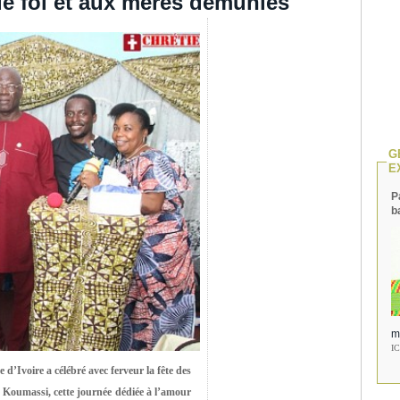
 foi et aux mères démunies
G
E
P
b
m
I
 d’Ivoire a célébré avec ferveur la fête des
Koumassi, cette journée dédiée à l’amour