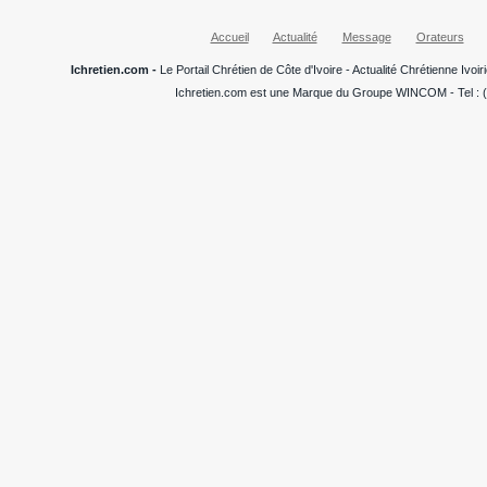
Accueil
Actualité
Message
Orateurs
Ichretien.com -
Le Portail Chrétien de Côte d'Ivoire - Actualité Chrétienne Ivo
Ichretien.com est une Marque du Groupe WINCOM - Tel : (+22