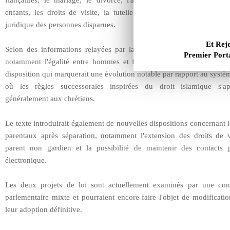
fiançailles, le mariage, le divorce, l'annulation de mariage, la g
enfants, les droits de visite, la tutelle parentale, l'héritage et le t
juridique des personnes disparues.
Et Rej
Selon des informations relayées par la presse égyptienne, le projet
Premier Porta
notamment l'égalité entre hommes et femmes en matière successor
disposition qui marquerait une évolution notable par rapport au systè
où les règles successorales inspirées du droit islamique s'ap
généralement aux chrétiens.
Le texte introduirait également de nouvelles dispositions concernant l
parentaux après séparation, notamment l'extension des droits de v
parent non gardien et la possibilité de maintenir des contacts 
électronique.
Les deux projets de loi sont actuellement examinés par une co
parlementaire mixte et pourraient encore faire l'objet de modificati
leur adoption définitive.