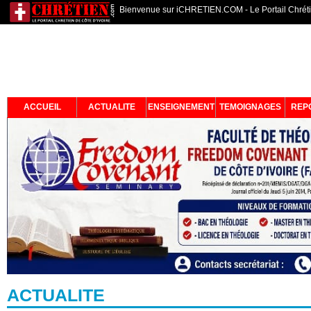
Bienvenue sur iCHRETIEN.COM - Le Portail Chrétie
ACCUEIL
ACTUALITE
ENSEIGNEMENT
TEMOIGNAGES
REP
ACTUALITE