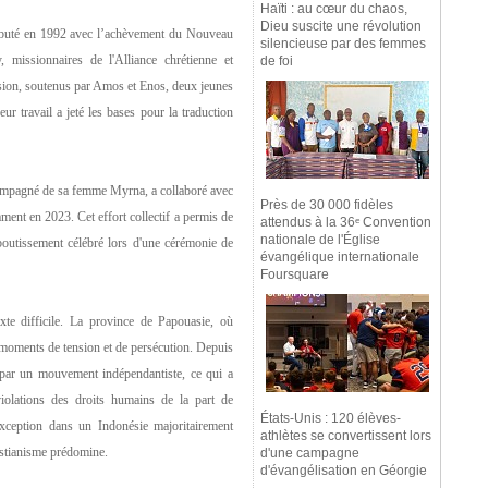
Haïti : au cœur du chaos,
Dieu suscite une révolution
débuté en 1992 avec l’achèvement du Nouveau
silencieuse par des femmes
 missionnaires de l'Alliance chrétienne et
de foi
ssion, soutenus par Amos et Enos, deux jeunes
ur travail a jeté les bases pour la traduction
compagné de sa femme Myrna, a collaboré avec
Près de 30 000 fidèles
ent en 2023. Cet effort collectif a permis de
attendus à la 36ᵉ Convention
nationale de l'Église
aboutissement célébré lors d'une cérémonie de
évangélique internationale
Foursquare
xte difficile. La province de Papouasie, où
 moments de tension et de persécution. Depuis
é par un mouvement indépendantiste, ce qui a
violations des droits humains de la part de
États-Unis : 120 élèves-
xception dans un Indonésie majoritairement
athlètes se convertissent lors
istianisme prédomine.
d'une campagne
d'évangélisation en Géorgie