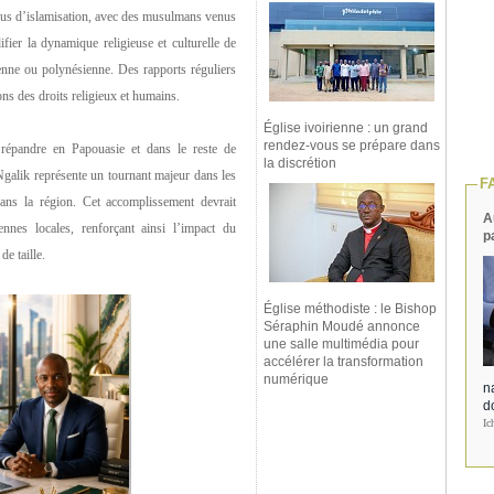
ssus d’islamisation, avec des musulmans venus
fier la dynamique religieuse et culturelle de
enne ou polynésienne. Des rapports réguliers
ions des droits religieux et humains.
Église ivoirienne : un grand
rendez-vous se prépare dans
e répandre en Papouasie et dans le reste de
la discrétion
Ngalik représente un tournant majeur dans les
F
dans la région. Cet accomplissement devrait
A
nnes locales, renforçant ainsi l’impact du
p
de taille.
Église méthodiste : le Bishop
Séraphin Moudé annonce
une salle multimédia pour
accélérer la transformation
numérique
na
d
Ic