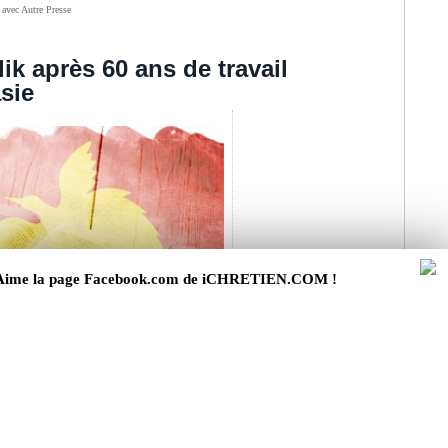
 avec Autre Presse
lik après 60 ans de travail
sie
G
Aime la page Facebook.com de iCHRETIEN.COM !
E
P
b