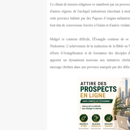
Ce climat de tension religieuse se manifeste par un proce
d'autres régions de l'archipel indonésien cherchant à modi
cette province habitée par des Papous d’origine mélanési
font état de conversions forcées à l'islam et d'autres violat
Malgré ce contexte difficile, l'Évangile continue de s
l'Indonésie. L’achèvement de la traduction de la Bible en 
efforts d’évangélisation et de formation des disciples 
apporter un dynamisme nouveau aux initiatives chrétie
message chrétien dans une province marquée par des défis 