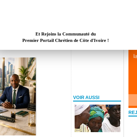
m
I
ux générations d'une même famille de
ite en langue Ngalik dans la province
eur qui marque une étape significative
Et Rejoins la Communauté du
Premier Portail Chrétien de Côte d'Ivoire !
VOIR AUSSI
RE