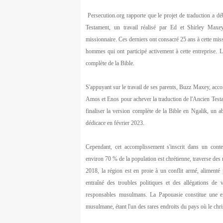
Persecution.org rapporte que le projet de traduction a 
Testament, un travail réalisé par Ed et Shirley Maxey,
missionnaire. Ces derniers ont consacré 25 ans à cette mi
hommes qui ont participé activement à cette entreprise. Le
complète de la Bible.
S'appuyant sur le travail de ses parents, Buzz Maxey, ac
Amos et Enos pour achever la traduction de l'Ancien Testam
finaliser la version complète de la Bible en Ngalik, un 
dédicace en février 2023.
Cependant, cet accomplissement s'inscrit dans un conte
environ 70 % de la population est chrétienne, traverse des
2018, la région est en proie à un conflit armé, aliment
entraîné des troubles politiques et des allégations de 
responsables musulmans. La Papouasie constitue une e
musulmane, étant l'un des rares endroits du pays où le chr