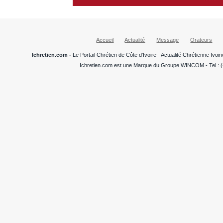
Accueil
Actualité
Message
Orateurs
Ichretien.com -
Le Portail Chrétien de Côte d'Ivoire - Actualité Chrétienne Ivo
Ichretien.com est une Marque du Groupe WINCOM - Tel : (+22