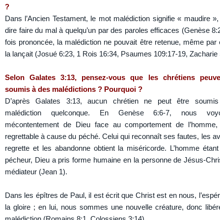
?
Dans l’Ancien Testament, le mot malédiction signifie « maudire », 
dire faire du mal à quelqu’un par des paroles efficaces (Genèse 8:
fois prononcée, la malédiction ne pouvait être retenue, même par c
la lançait (Josué 6:23, 1 Rois 16:34, Psaumes 109:17-19, Zacharie 
Selon Galates 3:13, pensez-vous que les chrétiens peuve
soumis à des malédictions ? Pourquoi ?
D’après Galates 3:13, aucun chrétien ne peut être soumi
malédiction quelconque. En Genèse 6:6-7, nous voy
mécontentement de Dieu face au comportement de l’homme, 
regrettable à cause du péché. Celui qui reconnaît ses fautes, les a
regrette et les abandonne obtient la miséricorde. L’homme étan
pécheur, Dieu a pris forme humaine en la personne de Jésus-Chris
médiateur (Jean 1).
Dans les épîtres de Paul, il est écrit que Christ est en nous, l’esp
la gloire ; en lui, nous sommes une nouvelle créature, donc libér
malédiction (Romains 8:1, Colossiens 3:14).