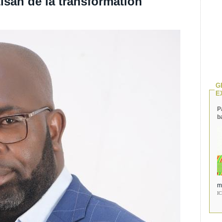
tisan de la transformation
G
E
P
b
m
I