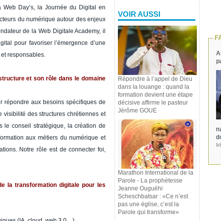
a Web Day’s, la Journée du Digital en
VOIR AUSSI
acteurs du numérique autour des enjeux
ondateur de la Web Digitale Academy, il
F
gital pour favoriser l’émergence d’une
A
 et responsables.
p
tructure et son rôle dans le domaine
Répondre à l’appel de Dieu
dans la louange : quand la
formation devient une étape
 répondre aux besoins spécifiques de
décisive affirme le pasteur
Jérôme GOUE
isibilité des structures chrétiennes et
 le conseil stratégique, la création de
na
d
 formation aux métiers du numérique et
Ic
tions. Notre rôle est de connecter foi,
Marathon International de la
Parole - La prophétesse
e la transformation digitale pour les
Jeanne Ouguéhi
Scheschbatsar : «Ce n’est
pas une église, c’est la
Parole qui transforme»
giques (IA, cloud, web 3.0…).