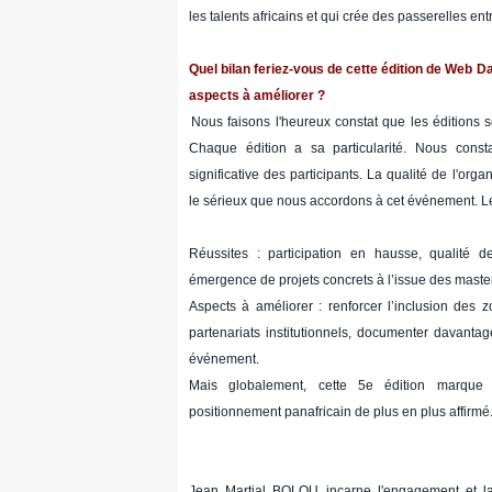
les talents africains et qui crée des passerelles ent
Quel bilan feriez-vous de cette édition de Web Da
aspects à améliorer ?
Nous faisons l'heureux constat que les éditions 
Chaque édition a sa particularité. Nous const
significative des participants. La qualité de l'or
le sérieux que nous accordons à cet événement. Le
Réussites : participation en hausse, qualité des
émergence de projets concrets à l’issue des maste
Aspects à améliorer : renforcer l’inclusion des zo
partenariats institutionnels, documenter davantag
événement.
Mais globalement, cette 5e édition marque
positionnement panafricain de plus en plus affirmé
Jean Martial BOLOU incarne l'engagement et la v