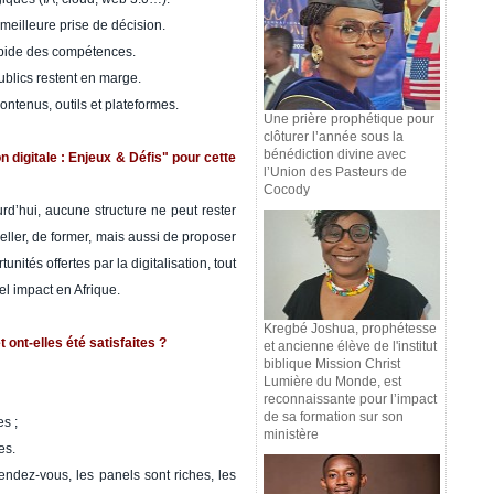
meilleure prise de décision.
rapide des compétences.
ublics restent en marge.
contenus, outils et plateformes.
Une prière prophétique pour
clôturer l’année sous la
bénédiction divine avec
 digitale : Enjeux & Défis" pour cette
l’Union des Pasteurs de
Cocody
ourd’hui, aucune structure ne peut rester
ler, de former, mais aussi de proposer
nités offertes par la digitalisation, tout
el impact en Afrique.
Kregbé Joshua, prophétesse
 ont-elles été satisfaites ?
et ancienne élève de l'institut
biblique Mission Christ
Lumière du Monde, est
reconnaissante pour l’impact
de sa formation sur son
s ;
ministère
es.
rendez-vous, les panels sont riches, les