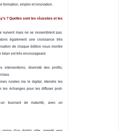
re formation, emploi et innovation.
y’s ? Quelles sont les réussites et les
se suivent mais ne se ressemblent pas.
atons également une croissance très
ganisation de chaque édition nous montre
 bilan est très encourageant.
 interventions, diversité des profils,
rclass.
nes rurales via le digital, étendre les
e les échanges pour les diffuser post-
 un tournant de maturité, avec un
.
ision d'un digital utile, orienté vers