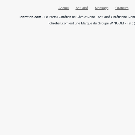
Accueil
Actualité
Message
Orateurs
Ichretien.com -
Le Portail Chrétien de Côte d'Ivoire - Actualité Chrétienne Ivo
Ichretien.com est une Marque du Groupe WINCOM - Tel : (+22