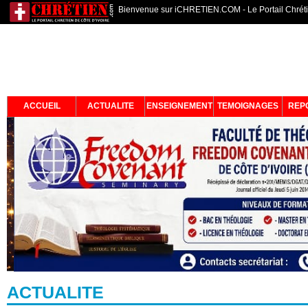
Bienvenue sur iCHRETIEN.COM - Le Portail Chrétie
ACCUEIL
ACTUALITE
ENSEIGNEMENT
TEMOIGNAGES
REP
ACTUALITE