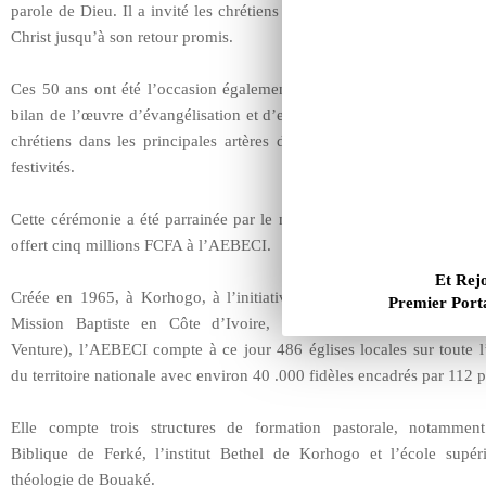
parole de Dieu. Il a invité les chrétiens à continuer à servir le Seign
Christ jusqu’à son retour promis.
Ces 50 ans ont été l’occasion également de rendre gloire à Dieu, de
bilan de l’œuvre d’évangélisation et d’envisager l’avenir. Une proce
chrétiens dans les principales artères de la ville de Korhogo a ma
festivités.
Cette cérémonie a été parrainée par le ministre Amadou Gon Couliba
offert cinq millions FCFA à l’AEBECI.
Et Rej
Créée en 1965, à Korhogo, à l’initiative des Eglises issues du trav
Premier Porta
Mission Baptiste en Côte d’Ivoire, (Mission américaine appel
Venture), l’AEBECI compte à ce jour 486 églises locales sur toute l
du territoire nationale avec environ 40 .000 fidèles encadrés par 112 p
Elle compte trois structures de formation pastorale, notamment
Biblique de Ferké, l’institut Bethel de Korhogo et l’école supér
théologie de Bouaké.