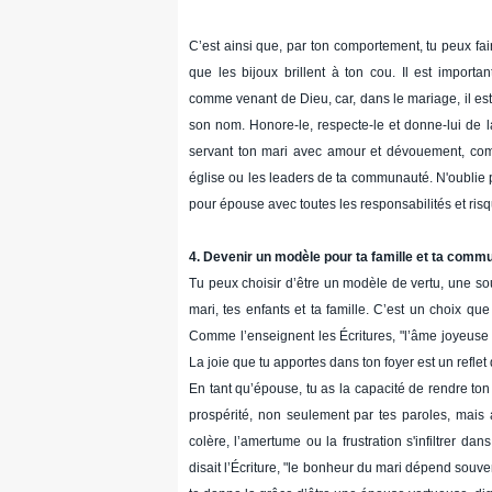
C’est ainsi que, par ton comportement, tu peux fa
que les bijoux brillent à ton cou. Il est importan
comme venant de Dieu, car, dans le mariage, il est 
son nom. Honore-le, respecte-le et donne-lui de l
servant ton mari avec amour et dévouement, comm
église ou les leaders de ta communauté. N'oublie p
pour épouse avec toutes les responsabilités et ris
4. Devenir un modèle pour ta famille et ta comm
Tu peux choisir d’être un modèle de vertu, une so
mari, tes enfants et ta famille. C’est un choix que
Comme l’enseignent les Écritures, "l’âme joyeuse 
La joie que tu apportes dans ton foyer est un reflet
En tant qu’épouse, tu as la capacité de rendre ton
prospérité, non seulement par tes paroles, mais a
colère, l’amertume ou la frustration s'infiltrer d
disait l’Écriture, "le bonheur du mari dépend souv