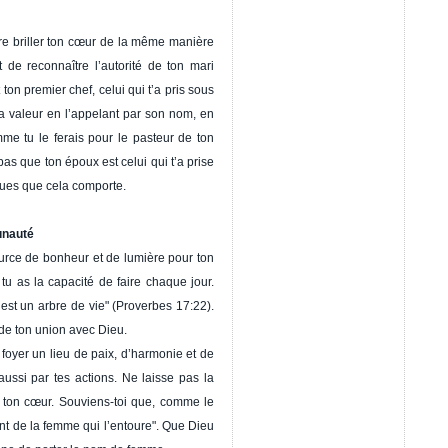
ire briller ton cœur de la même manière
t de reconnaître l’autorité de ton mari
ton premier chef, celui qui t’a pris sous
a valeur en l’appelant par son nom, en
e tu le ferais pour le pasteur de ton
as que ton époux est celui qui t’a prise
ques que cela comporte.
unauté
urce de bonheur et de lumière pour ton
 tu as la capacité de faire chaque jour.
est un arbre de vie" (Proverbes 17:22).
 de ton union avec Dieu.
 foyer un lieu de paix, d’harmonie et de
ussi par tes actions. Ne laisse pas la
ans ton cœur. Souviens-toi que, comme le
ent de la femme qui l’entoure". Que Dieu