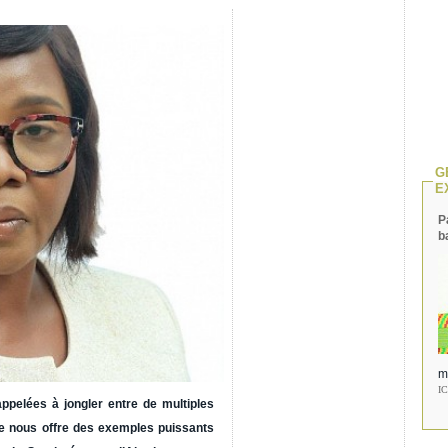
G
E
P
b
m
I
pelées à jongler entre de multiples
ble nous offre des exemples puissants