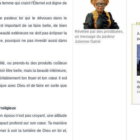
la femme qui craint l'Éternel est digne de
pasteur, toi qui te dévoues dans le
F
 est important de se faire belle, de bien
Révélée par des prostituées,
 beauté extérieure ne doit pas éclipser la
A
un message du pasteur
p
ce, pourquoi ne pas investir aussi dans
Julienne Gahié
ité, ou prends-tu des produits coûteux
oir être belle, mais la beauté intérieure,
éritablement ton foyer et ton cœur. Il est
na
ntique avec Dieu et de faire en sorte que
d
Ic
religieux
n époux n’est pas croyant, une attitude
mpact profond sur son cœur. Ta manière
mener à voir la lumière de Dieu en toi et,