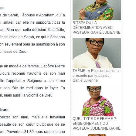
nce
re de Sarah, l’épouse d’Abraham, qui a
Ismaël, car elle ne supportait pas la
RITSPA OU LA
DÉTERMINATION AVEC
c. Bien que cette décision fût difficile,
PASTEUR GAHIÉ JULIENNE
'instruction de Sarah, ce qui n’échappa
 non seulement pour sa soumission à son
promesse de Dieu.
me un modèle de femme. L’apôtre Pierre
THÈME : « Elles ont raison »
oujours reconnu l’autorité de son mari
présenté par le pasteur
Gahié Julienne
lle l'appelait « Seigneur », un terme
ur son rôle de chef dans le foyer. En
i, mais aussi la volonté de Dieu.
rieure
cter son mari, mais elle travaillait
QUEL TYPE DE FEMME ?
ENSEIGNEMENT DU
la beauté de son cœur plutôt que de se
PASTEUR JULIENNE GAHIÉ
ure. Proverbes 31:30 nous rappelle que