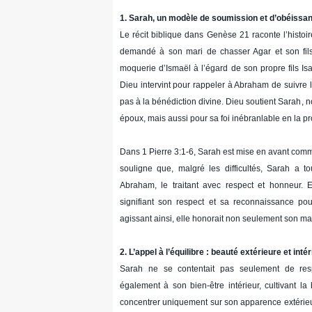
1. Sarah, un modèle de soumission et d’obéissa
Le récit biblique dans Genèse 21 raconte l’histoi
demandé à son mari de chasser Agar et son fils 
moquerie d’Ismaël à l’égard de son propre fils Isaa
Dieu intervint pour rappeler à Abraham de suivre l
pas à la bénédiction divine. Dieu soutient Sarah,
époux, mais aussi pour sa foi inébranlable en la 
Dans 1 Pierre 3:1-6, Sarah est mise en avant com
souligne que, malgré les difficultés, Sarah a t
Abraham, le traitant avec respect et honneur. E
signifiant son respect et sa reconnaissance po
agissant ainsi, elle honorait non seulement son mar
2. L’appel à l’équilibre : beauté extérieure et inté
Sarah ne se contentait pas seulement de respe
également à son bien-être intérieur, cultivant 
concentrer uniquement sur son apparence extérie