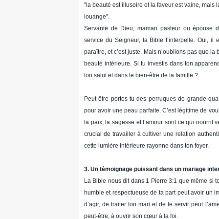
"la beauté est illusoire et la faveur est vaine, mais 
louange".
Servante de Dieu, maman pasteur ou épouse de 
service du Seigneur, la Bible t’interpelle. Oui, il
paraître, et c’est juste. Mais n’oublions pas que la
beauté intérieure. Si tu investis dans ton apparen
ton salut et dans le bien-être de ta famille ?
Peut-être portes-tu des perruques de grande qual
pour avoir une peau parfaite. C’est légitime de voul
la paix, la sagesse et l’amour sont ce qui nourrit v
crucial de travailler à cultiver une relation authe
cette lumière intérieure rayonne dans ton foyer.
3. Un témoignage puissant dans un mariage inter
La Bible nous dit dans 1 Pierre 3:1 que même si to
humble et respectueuse de ta part peut avoir un i
d’agir, de traiter ton mari et de le servir peut l’a
peut-être, à ouvrir son cœur à la foi.