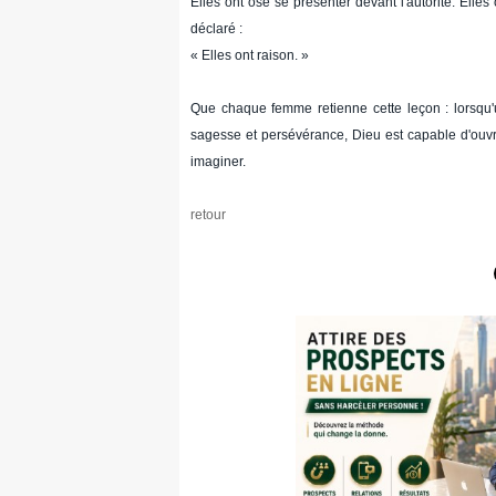
Elles ont osé se présenter devant l'autorité. Elle
déclaré :
« Elles ont raison. »
Que chaque femme retienne cette leçon : lorsqu'u
sagesse et persévérance, Dieu est capable d'ouv
imaginer.
retour