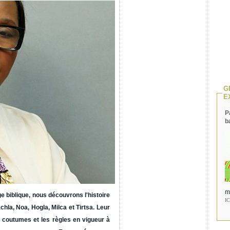
G
E
P
b
m
 biblique, nous découvrons l'histoire
I
hla, Noa, Hogla, Milca et Tirtsa. Leur
es coutumes et les règles en vigueur à