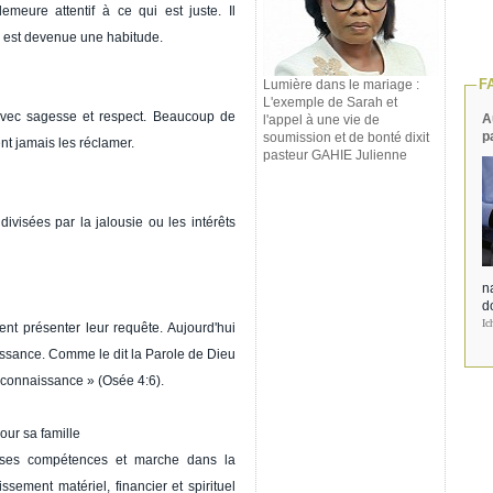
meure attentif à ce qui est juste. Il
e est devenue une habitude.
F
Lumière dans le mariage :
L'exemple de Sarah et
 avec sagesse et respect. Beaucoup de
A
l'appel à une vie de
p
soumission et de bonté dixit
nt jamais les réclamer.
pasteur GAHIE Julienne
divisées par la jalousie ou les intérêts
na
d
Ic
nt présenter leur requête. Aujourd'hui
ssance. Comme le dit la Parole de Dieu
a connaissance » (Osée 4:6).
our sa famille
 ses compétences et marche dans la
ement matériel, financier et spirituel