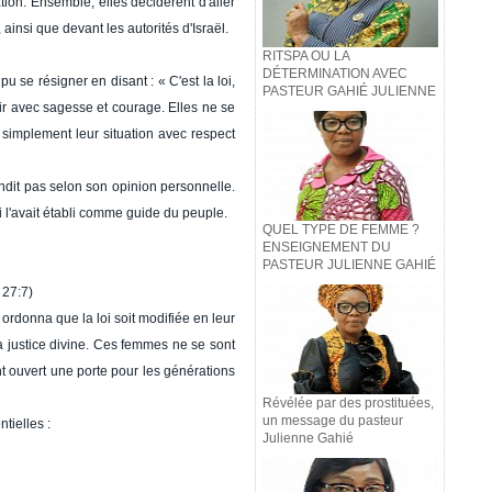
ion. Ensemble, elles décidèrent d'aller
ainsi que devant les autorités d'Israël.
RITSPA OU LA
DÉTERMINATION AVEC
pu se résigner en disant : « C'est la loi,
PASTEUR GAHIÉ JULIENNE
gir avec sagesse et courage. Elles ne se
t simplement leur situation avec respect
dit pas selon son opinion personnelle.
ui l'avait établi comme guide du peuple.
QUEL TYPE DE FEMME ?
ENSEIGNEMENT DU
PASTEUR JULIENNE GAHIÉ
 27:7)
 ordonna que la loi soit modifiée en leur
a justice divine. Ces femmes ne se sont
t ouvert une porte pour les générations
Révélée par des prostituées,
un message du pasteur
tielles :
Julienne Gahié