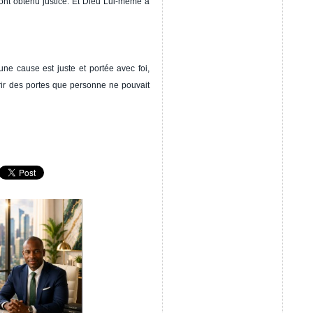
s ont obtenu justice. Et Dieu Lui-même a
ne cause est juste et portée avec foi,
rir des portes que personne ne pouvait