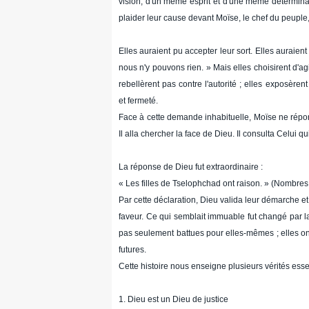
vision, d'un même esprit et d'une même déterminat
plaider leur cause devant Moïse, le chef du peuple, 
Elles auraient pu accepter leur sort. Elles auraient 
nous n'y pouvons rien. » Mais elles choisirent d'a
rebellèrent pas contre l'autorité ; elles exposèren
et fermeté.
Face à cette demande inhabituelle, Moïse ne répon
Il alla chercher la face de Dieu. Il consulta Celui q
La réponse de Dieu fut extraordinaire :
« Les filles de Tselophchad ont raison. » (Nombres
Par cette déclaration, Dieu valida leur démarche et
faveur. Ce qui semblait immuable fut changé par l
pas seulement battues pour elles-mêmes ; elles on
futures.
Cette histoire nous enseigne plusieurs vérités essen
1. Dieu est un Dieu de justice