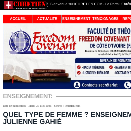
Bienvenue sur iCHRETIEN.COM - Le Portail Chrétie
ACCUEIL
ACTUALITE
ENSEIGNEMENT
TEMOIGNAGES
REP
ENSEIGNEMENT:
Date de publication : Mardi 26 Mai 2026 - Source : Ichretien.com
QUEL TYPE DE FEMME ? ENSEIGNE
JULIENNE GAHIÉ