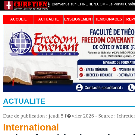
Bienvenue sur iCHRETIEN.COM - Le Portail Chrétie
ACCUEIL
ACTUALITE
ENSEIGNEMENT
TEMOIGNAGES
REP
ACTUALITE
Date de publication : jeudi 5 f�vrier 2026 - Source : Ichreti
International